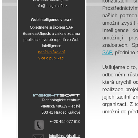
konzultační s
info@insightsoft.cz
Prostřednictví
našich partner
Web Intelligence v praxi
umožní zvýšit e
Objednejte si školení SAP
Intelligence 
BusinessObjects a získáte zdarma
umožňují pro
publikaci o tvorbě reportů ve Web
znalostech. Sp
Intelligence
SAP
, předního
nabídka školení
více o publikaci
Usilujeme o to,
odborném růstu
která urychlí 
realizace proj
jejich tacitní 
Technologické centrum
organizací. Z 
Piletická 486/19 - letiště
umožní do před
503 41 Hradec Králové
+420 495 077 610
info@insightsoft.cz