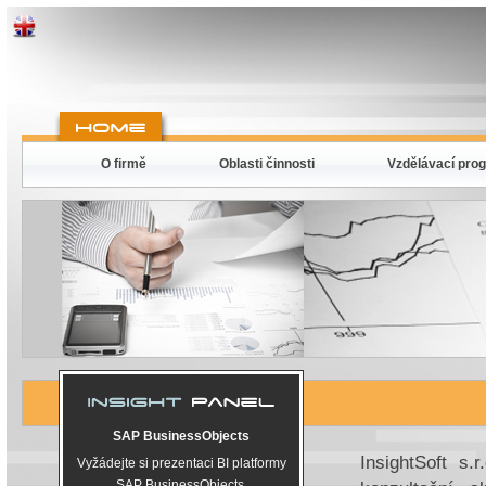
O firmě
Oblasti činnosti
Vzdělávací pro
SAP BusinessObjects
InsightSoft s
Vyžádejte si prezentaci BI platformy
SAP BusinessObjects.